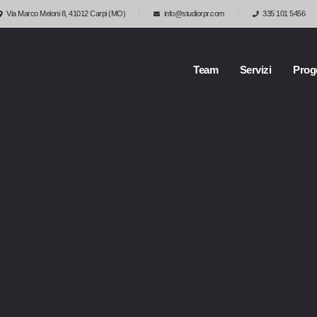
Via Marco Meloni 8, 41012 Carpi (MO)
info@studiorpr.com
335 101 5456
Team
Servizi
Proge