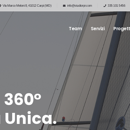
Via Marco Meloni 8, 41012 Carpi (MO)
info@studiorpr.com
335 101 5456
Team
Servizi
Progett
 360°
a Unica.