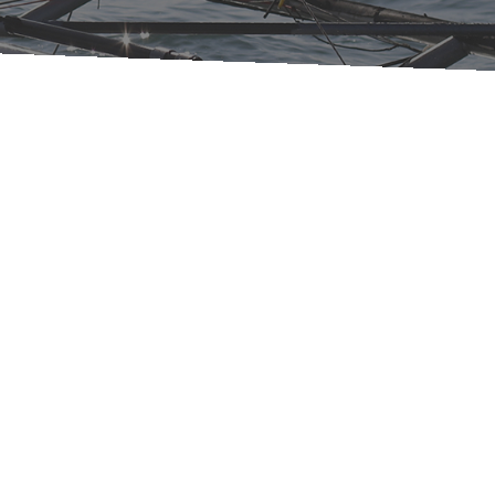
Servizi di Comunicazione
Per essere considerati dal target è
fondamentale produrre un’immagine
originale, ricercata e coinvolgente.
Raccontiamo l’unicità dei nostri clienti
attraverso ogni fase di pianificazione e
sviluppo del progetto garantendo
professionalità, efficacia e notevoli
capacità di problem solving.