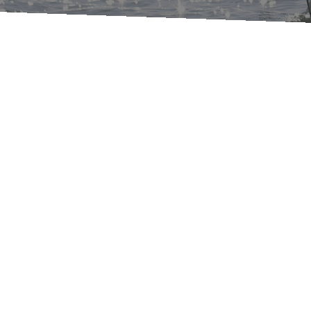
Aiutiamo i nostri clienti a individuare
prodotti e servizi nuovi per entrare in
nuovi segmenti di mercato, cerchiamo i
partner giusti per avviare il progetto,
costruiamo il tavolo di lavoro.
Ricorrendo a una metafora presa dal
mondo dell’enigmistica, cerchiamo i
puntini da unire e li uniamo per creare
una figura nuova.