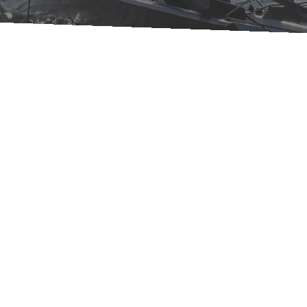
Strategia di
Comunicazione
Ci caliamo nei panni del cliente e
sviluppiamo un piano di comunicazione.
Elaboriamo la strategia e il budget in
accordo con il cliente e poi ne
garantiamo l’esecuzione con risorse
nostre e con altri fornitori, spesso
coordinando risorse interne del cliente.