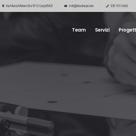
Via Marco Meloni 8, 41012 Carpi (MO)
info@studiorpr.com
335 101 5456
Team
Servizi
Progett