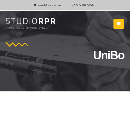
info@studiorpr.com
335 101 5456
UniBo