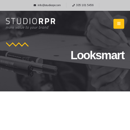
info@studiorpr.com
335 101 5456
Looksmart