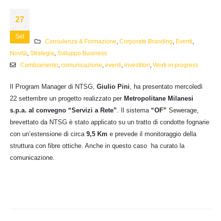
27
Set
Consulenza & Formazione
,
Corporate Branding
,
Eventi
,
Novità
,
Strategia
,
Sviluppo Business
Cambiamento
,
comunicazione
,
eventi
,
investitori
,
Work in progress
Il Program Manager di NTSG,
Giulio Pini
, ha presentato mercoledì
22 settembre un progetto realizzato per
Metropolitane Milanesi
s.p.a.
al convegno “Servizi a Rete”
. Il sistema
“OF”
Sewerage,
brevettato da NTSG è stato applicato su un tratto di condotte fognarie
con un’estensione di circa
9,5 Km
e prevede il monitoraggio della
struttura con fibre ottiche. Anche in questo caso ha curato la
comunicazione.