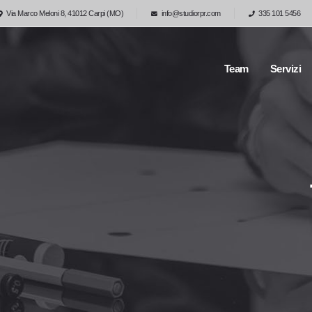
Via Marco Meloni 8, 41012 Carpi (MO)
info@studiorpr.com
335 101 5456
Team
Servizi