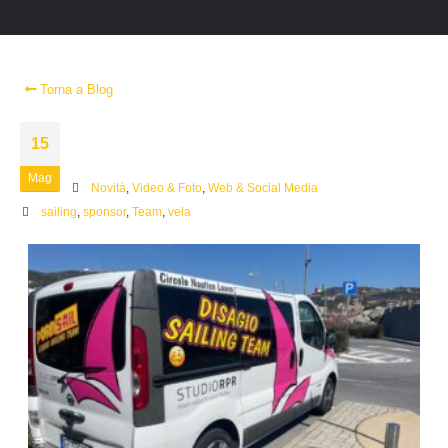
Torna a Blog
15
Mag
Novità
,
Video & Foto
,
Web & Social Media
sailing
,
sponsor
,
Team
,
vela