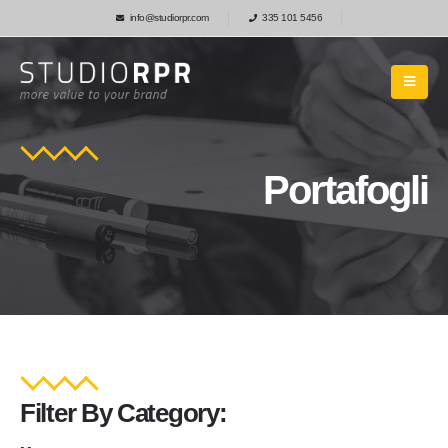
info@studiorpr.com
335 101 5456
Portafogli
Filter
By