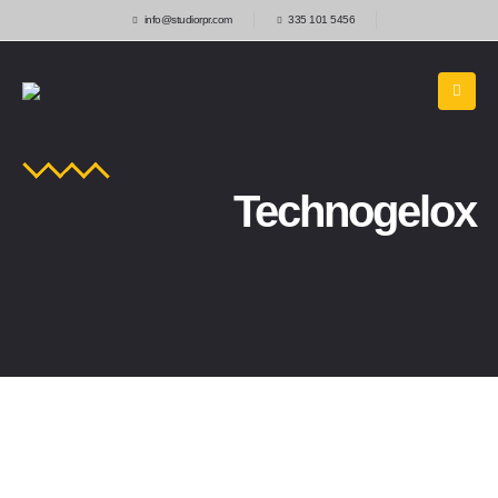
info@studiorpr.com
335 101 5456
Technogelox