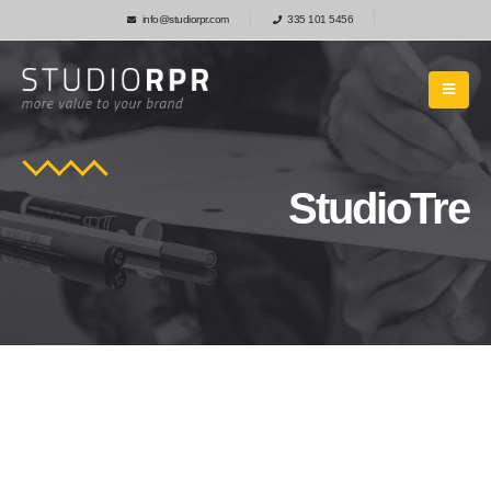
info@studiorpr.com
335 101 5456
StudioTre