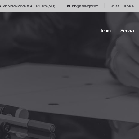
Via Marco Meloni 8, 41012 Carpi (MO)
info@studiorpr.com
335 101 5456
Team
Servizi