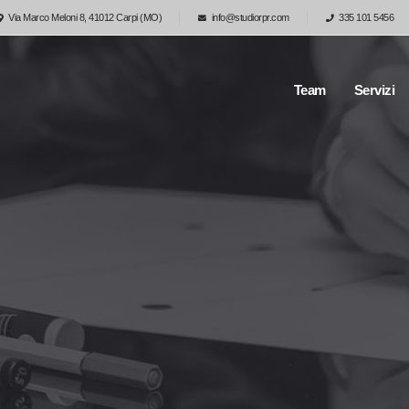
Via Marco Meloni 8, 41012 Carpi (MO)
info@studiorpr.com
335 101 5456
Team
Servizi