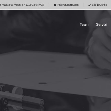
Via Marco Meloni 8, 41012 Carpi (MO)
info@studiorpr.com
335 101 5456
Team
Servizi